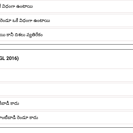
ఒకే విధంగా ఉంటాయి
 రెండూ ఒకే విధంగా ఉంటాయి
ి కానీ దిశలు వ్యతిరేకం
CGL 2016)
ీబాడీ కాదు
ంటీబాడీ రెండూ కాదు