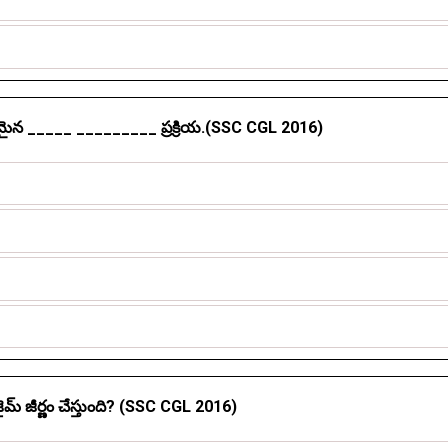
క రకమైన _____ _________ ప్రక్రియ.(SSC CGL 2016)
ంజైమ్ జీర్ణం చేస్తుంది? (SSC CGL 2016)