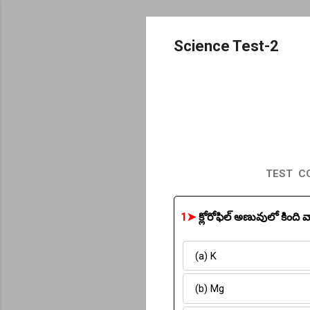
Science Test-2
TEST COM
1➤
క్లోరోఫిల్ అణువులో కింది
(a) K
(b) Mg