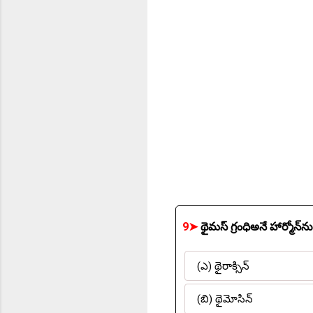
9➤
(ఎ) థైరాక్సిన్
(బి) థైమోసిన్