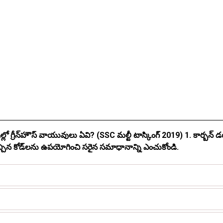
 వాయువులు ఏవి? (SSC మల్టీ టాస్కింగ్ 2019) 1. కార్బన్ డయాక్సైడ్ 2. నైట్రోజన్ 3. నైట్రస్
నీటి ఆవిరి దిగువ ఇచ్చిన కోడ్‌లను ఉపయోగించి సరైన సమాధానాన్ని ఎంచుకోండి.