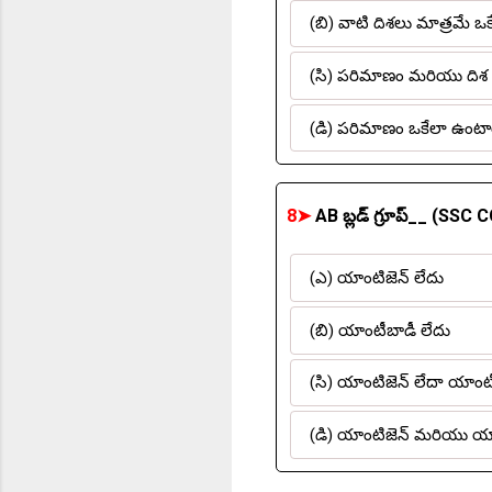
(బి) వాటి దిశలు మాత్రమే 
(సి) పరిమాణం మరియు దిశ
(డి) పరిమాణం ఒకేలా ఉంటాయ
8➤
AB బ్లడ్ గ్రూప్__ (SSC 
(ఎ) యాంటిజెన్ లేదు
(బి) యాంటీబాడీ లేదు
(సి) యాంటిజెన్ లేదా యాంట
(డి) యాంటిజెన్ మరియు యా