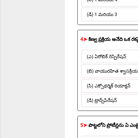
(డి) 1 మరియు 3
4➤
కిణ్వ ప్రక్రియ అనేది ఒ
(ఎ) ఏరోబిక్ రెస్పిరేషన్
(బి) వాయురహిత శ్వాసక్రియ
(సి) ఎక్సోథర్మిక్ రియాక్షన్
(డి) ట్రాన్స్‌పిరేషన్
5➤
పొట్టలోని ప్రోటీన్లను ఏ ఎ