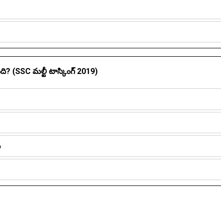
తుంది? (SSC మల్టీ టాస్కింగ్ 2019)
ు