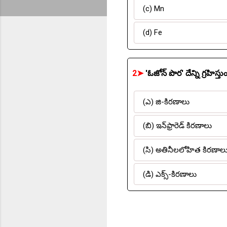
(c) Mn
(d) Fe
2➤
'ఓజోన్ పొర' దేన్ని గ్రహిస్
(ఎ) జి-కిరణాలు
(బి) ఇన్‌ఫ్రారెడ్ కిరణాలు
(సి) అతినీలలోహిత కిరణాల
(డి) ఎక్స్-కిరణాలు