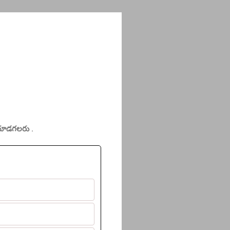
చూడగలరు .