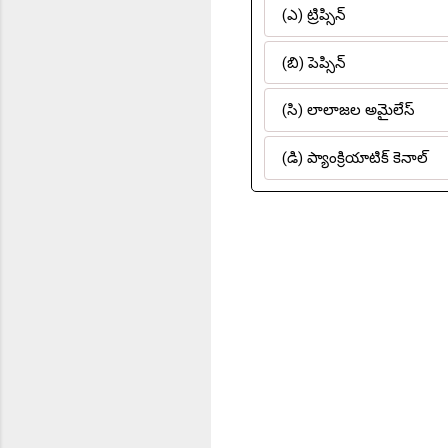
(ఎ) ట్రిప్సిన్
(బి) పెప్సిన్
(సి) లాలాజల అమైలేస్
(డి) ప్యాంక్రియాటిక్ కెనాల్