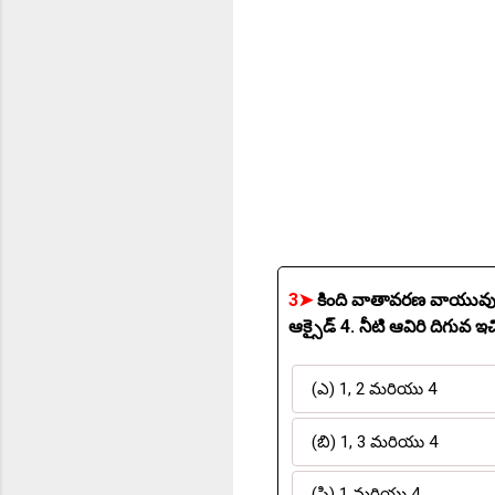
3➤
కింది వాతావరణ వాయువుల్లో గ్రీన్‌హౌస్
ఆక్సైడ్ 4. 
(ఎ) 1, 2 మరియు 4
(బి) 1, 3 మరియు 4
(సి) 1 మరియు 4