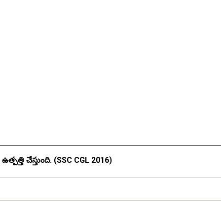
థైమస్ గ్రంధిఅనే హార్మోన్‌ను ఉత్పత్తి చేస్తుంది. (SSC CGL 2016)