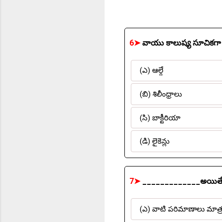
6➤
వాయు కాలుష్య సూచికగ
(ఎ) ఆల్గే
(బి) శిలీంధ్రాలు
(సి) బాక్టీరియా
(డి) లైకెన్లు
7➤
_____________అయితే రె
(ఎ) వాటి పరిమాణాలు మాత్