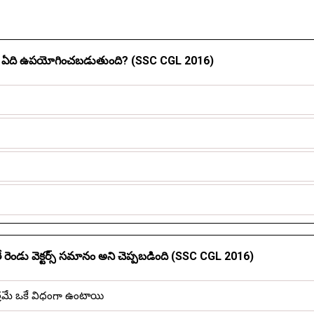
ా ఏది ఉపయోగించబడుతుంది? (SSC CGL 2016)
ండు వెక్టర్స్ సమానం అని చెప్పబడింది (SSC CGL 2016)
రమే ఒకే విధంగా ఉంటాయి