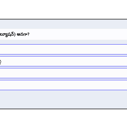
ివల్యూషన్‌) అనగా?
ి