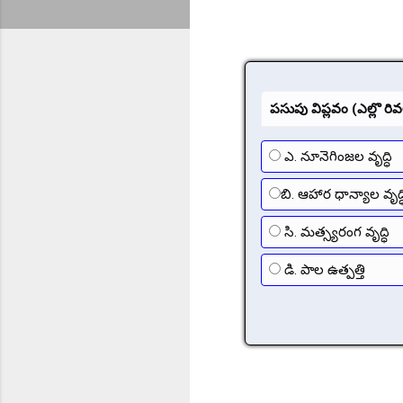
పసుపు విప్లవం (ఎల్లొ ర
ఎ. నూనెగింజల వృద్ధి
బి. ఆహార ధాన్యాల వృద్ధ
సి. మత్స్యరంగ వృద్ధి
డి. పాల ఉత్పత్తి