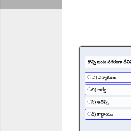
కొచ్చి జంట నగరంగా దేనిన
ఎ) ఎర్నాకులం
బి) ఆల్వే
సి) అలెప్పి
డి) కొట్టాయం