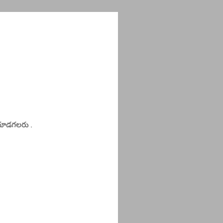
చూడగలరు .