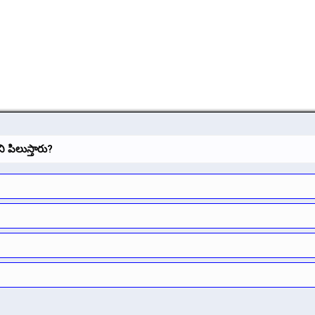
ి పిలుస్తారు?